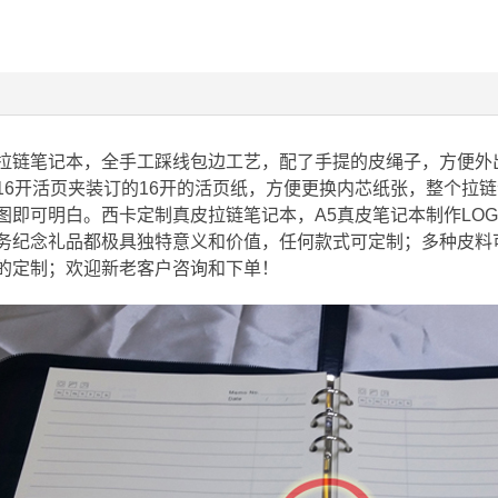
笔记本，全手工踩线包边工艺，配了手提的皮绳子，方便外出
6开活页夹装订的16开的活页纸，方便更换内芯纸张，整个拉链包拉
图即可明白。西卡定制真皮拉链笔记本，A5真皮笔记本制作LO
务纪念礼品都极具独特意义和价值，任何款式可定制；多种皮料可
的定制；欢迎新老客户咨询和下单！