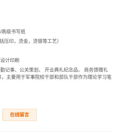
/高级书写纸
包括压印，烫金，烫银等工艺）
化设计印刷
勤记事、公关策划、 开业典礼纪念品、 商务馈赠礼
等，主要用于军事院校干部和部队干部作为理论学习笔
在线留言